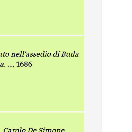
uto nell'assedio di Buda
 ...
, 1686
. Carolo De Simone ...