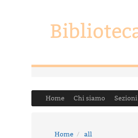
Bibliote
Home
Chi siamo
Sezion
Home
all