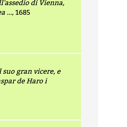
ll'assedio di Vienna,
 ...
, 1685
l suo gran vicere, e
aspar de Haro i