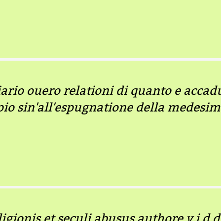
iario ouero relationi di quanto e accad
pio sin'all'espugnatione della medesima.
ligionis et seculi abusus authore v.i.d.d