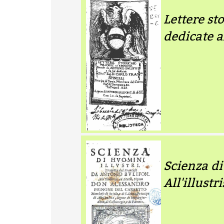
Lettere st
dedicate al
Scienza di
All'illustr