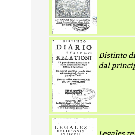
Distinto d
dal princi
Legales re