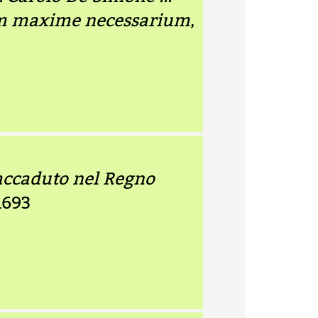
am maxime necessarium
,
 accaduto nel Regno
1693